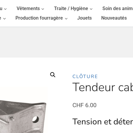
au
Vêtements
Traite / Hygiène
Soin des ani
e
Production fourragère
Jouets
Nouveautés
CLÔTURE
Tendeur ca
CHF
6.00
Tension et déte