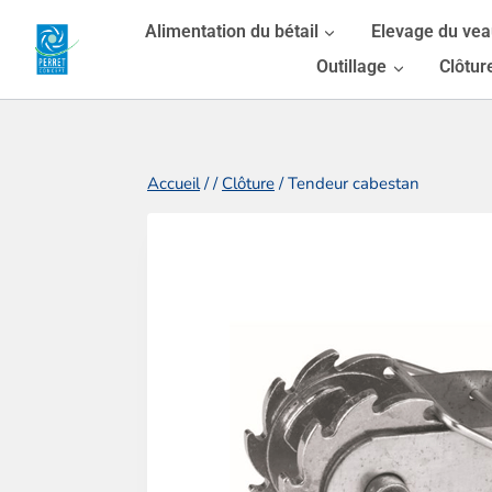
Aller
Alimentation du bétail
Elevage du ve
au
Outillage
Clôtur
contenu
Accueil
/
/
Clôture
/
Tendeur cabestan