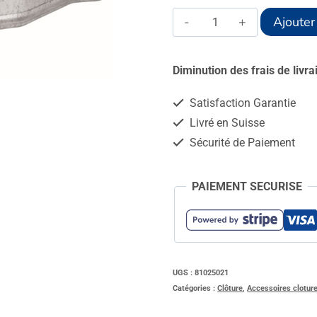
quantité
Ajouter
de
Tendeur
Diminution des frais de livr
cabestan
Satisfaction Garantie
Livré en Suisse
Sécurité de Paiement
PAIEMENT SECURISE
UGS :
81025021
Catégories :
Clôture
,
Accessoires clotur