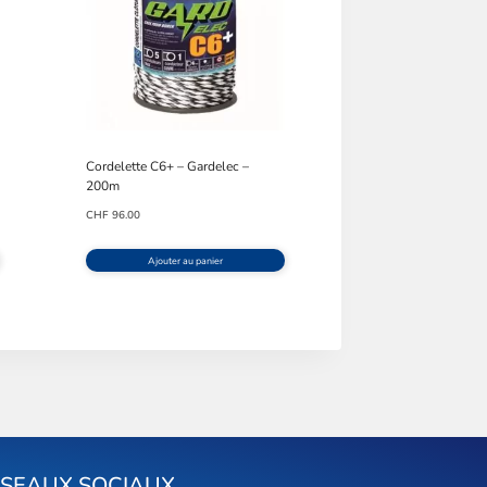
Cordelette C6+ – Gardelec –
200m
CHF
96.00
Ajouter au panier
ÉSEAUX SOCIAUX