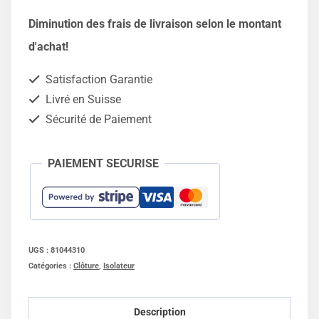
Isolateurs
Diminution des frais de livraison selon le montant
annulaires
d'achat!
écarteur
Satisfaction Garantie
à
Livré en Suisse
vis
Sécurité de Paiement
-
10
PAIEMENT SECURISE
pièces
UGS :
81044310
Catégories :
Clôture
,
Isolateur
Description