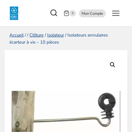
Aller
Mon Compte
au
0
contenu
Accueil
/
/
Clôture
/
Isolateur
/
Isolateurs annulaires
écarteur à vis – 10 pièces